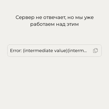
Сервер не отвечает, но мы уже
работаем над этим
Error: (intermediate value)(intermediate value)(intermediate value).replaceAll is not a function