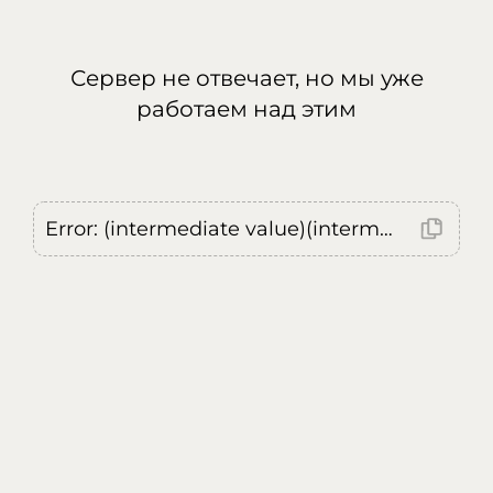
Сервер не отвечает, но мы уже
работаем над этим
Error: (intermediate value)(intermediate value)(intermediate value).replaceAll is not a function