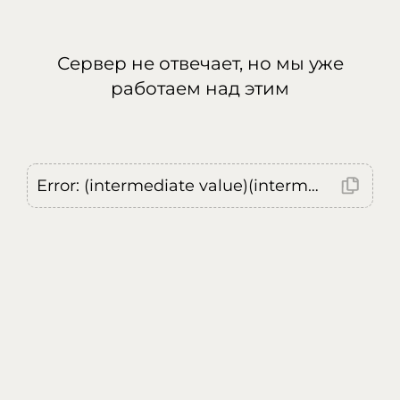
Сервер не отвечает, но мы уже
работаем над этим
Error: (intermediate value)(intermediate value)(intermediate value).replaceAll is not a function