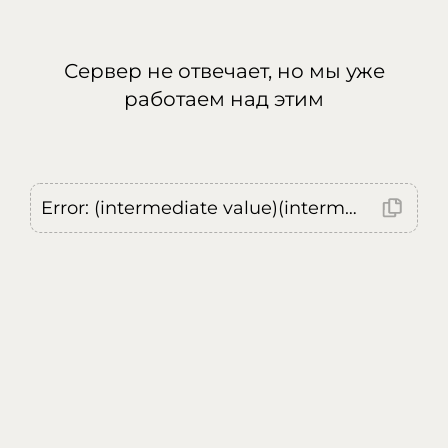
Сервер не отвечает, но мы уже
работаем над этим
Error: (intermediate value)(intermediate value)(intermediate value).replaceAll is not a function